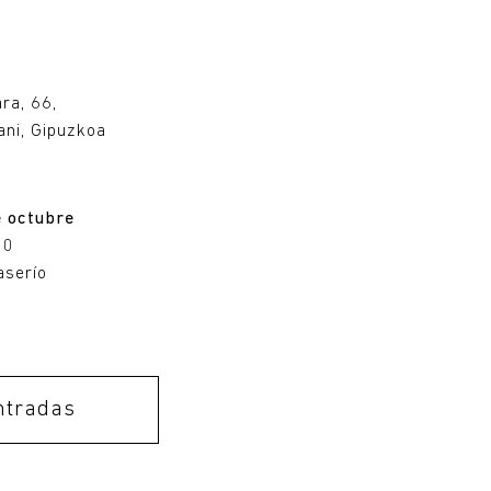
u
ara, 66,
ni, Gipuzkoa
e octubre
00
aserío
ntradas