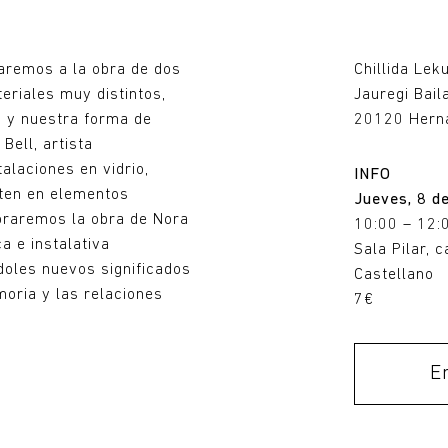
remos a la obra de dos
Chillida Lek
eriales muy distintos,
Jauregi Bail
ia y nuestra forma de
20120 Herna
Bell, artista
alaciones en vidrio,
INFO
erten en elementos
Jueves, 8 d
loraremos la obra de Nora
10:00 – 12:
a e instalativa
Sala Pilar, c
doles nuevos significados
Castellano
moria y las relaciones
7€
Entradas
E