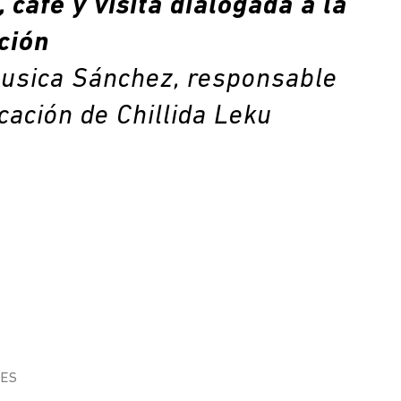
 café y visita dialogada a la
ción
usica Sánchez, responsable
cación de Chillida Leku
NES