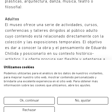
plásticas, arquitectura, danza, música, teatro o
filosofía).
Adultos
El museo ofrece una serie de actividades, cursos,
conferencias y talleres dirigidos al público adulto
cuyo contenido está relacionado directamente con la
colección y las exposiciones temporales. El objetivo
es dar a conocer la obra y el pensamiento de Eduardo
Chillida y posicionarlo en su contexto histórico-
artístico. La oferta procura ser flexible y adaptarse a
las necesidades del público incorporando por un lado
Utilizamos cookies
contenidos teóricos y por otro generando un marco
Podemos utilizarlas para el análisis de los datos de nuestros visitantes,
que permita un acercamiento práctico a los lenguajes
para mejorar nuestro sitio web, mostrar contenido personalizado y
brindarle una excelente experiencia en el sitio web. Para obtener más
artísticos contemporáneos.
información sobre las cookies que utilizamos, abre los ajustes.
Ok, continuar
No, ajustar
Ubicación
Entradas
Rechazar