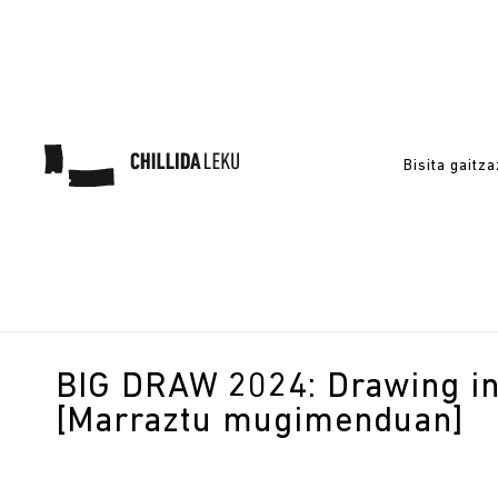
Bisita gaitz
BIG DRAW 2024: Drawing in
[Marraztu mugimenduan]