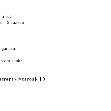
u
ara, 66
ni, Gipuzkoa
 igandea
ea eta doakoa
arrerak Azaroak 10