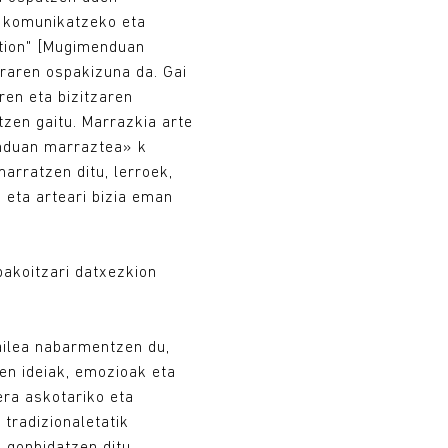
o, komunikatzeko eta
otion" [Mugimenduan
raren ospakizuna da. Gai
en eta bizitzaren
zen gaitu. Marrazkia arte
enduan marraztea» k
arratzen ditu, lerroek,
 eta arteari bizia eman
bakoitzari datxezkion
zailea nabarmentzen du,
en ideiak, emozioak eta
era askotariko eta
tradizionaletatik