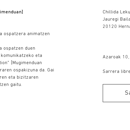
gimenduan]
Chillida Lek
Jauregi Bail
20120 Herna
-a ospatzera animatzen
ia ospatzen duen
o, komunikatzeko eta
Azaroak 10,
otion" [Mugimenduan
raren ospakizuna da. Gai
Sarrera libr
en eta bizitzaren
zen gaitu.
Sarrerak Azaroak 10
S