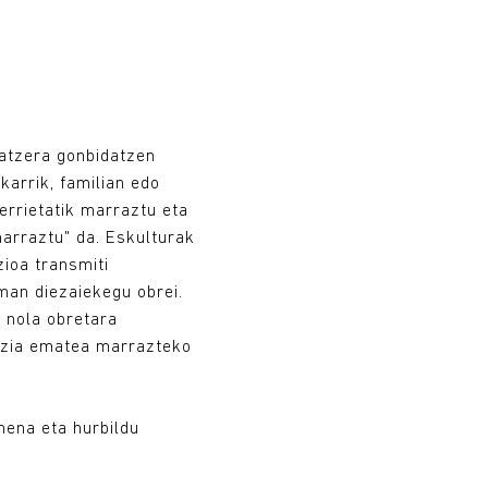
atzera gonbidatzen
karrik, familian edo
rrietatik marraztu eta
arraztu" da. Eskulturak
ioa transmiti
an diezaiekegu obrei.
 nola obretara
bizia ematea marrazteko
ena eta hurbildu