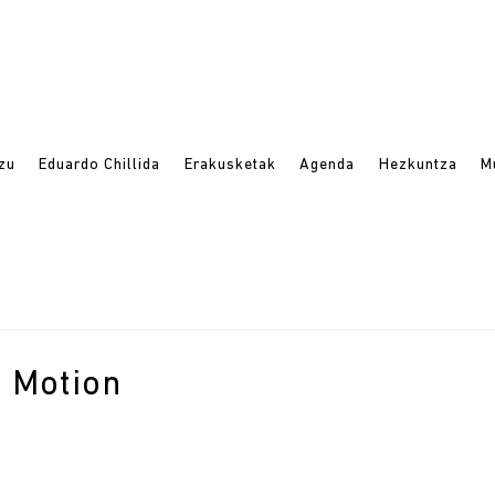
azu
Eduardo Chillida
Erakusketak
Agenda
Hezkuntza
M
 Motion