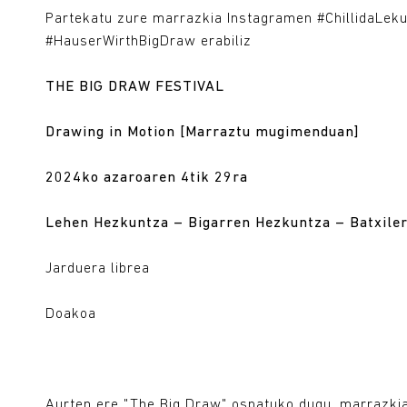
Partekatu zure marrazkia Instagramen #ChillidaLek
#HauserWirthBigDraw erabiliz
THE BIG DRAW FESTIVAL
Drawing in Motion [Marraztu mugimenduan]
2024ko azaroaren 4tik 29ra
Lehen Hezkuntza – Bigarren Hezkuntza – Batxiler
Jarduera librea
Doakoa
Aurten ere "The Big Draw" ospatuko dugu, marrazki