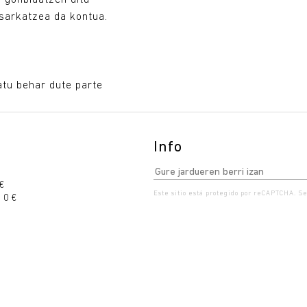
 gonbidatzen ditu
esarkatzea da kontua.
atu behar dute parte
Info
 €
Este sitio está protegido por reCAPTCHA. S
 0 €
rala 10:00 - 19:00
Larunbata 10:00 - 19:00