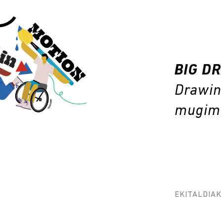
BIG D
Drawin
mugim
EKITALDIA