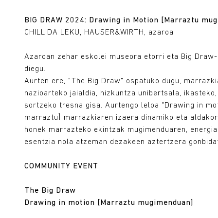
BIG DRAW 2024: Drawing in Motion [Marraztu mu
CHILLIDA LEKU, HAUSER&WIRTH, azaroa
Azaroan zehar eskolei museora etorri eta Big Draw
diegu.
Aurten ere, "The Big Draw" ospatuko dugu, marrazk
nazioarteko jaialdia, hizkuntza unibertsala, ikastek
sortzeko tresna gisa. Aurtengo leloa "Drawing in m
marraztu] marrazkiaren izaera dinamiko eta aldakor
honek marrazteko ekintzak mugimenduaren, energiar
esentzia nola atzeman dezakeen aztertzera gonbidat
COMMUNITY EVENT
The Big Draw
Drawing in motion [Marraztu mugimenduan]