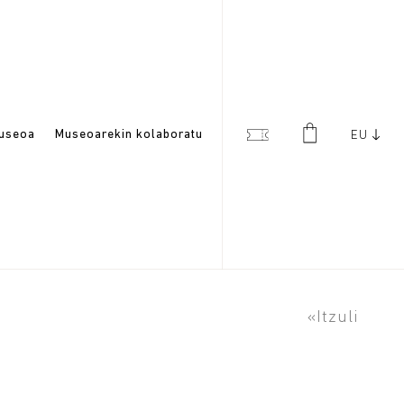
useoa
Museoarekin kolaboratu
EU
«Itzuli