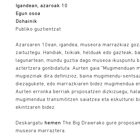
Igandean, azaroak 10
Egun osoa
Dohainik
Publiko guztientzat
Azaroaren 10ean, igandea, museora marrazkiaz goz
zaituztegu. Handiak, txikiak, helduak edo gazteak; ba
lagunartean, mundu guztia dago museoa ikuspuntu be
aztertzera gonbidatuta. Aurten gaia "Mugimenduan m
mugiezinak dira definizioz, baina mugimendu-sentsaz
diezagukete, edo marrazkiaren bidez mugimendua em
Aurten erronka berriak proposatzen dizkizuegu, hala
mugimendua transmititzen saiatzea eta eskulturei 
ekintzaren bidez.
Deskargatu
hemen
The Big Drawrako gure proposam
museora marraztera.