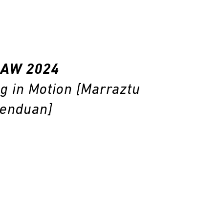
RAW 2024
g in Motion
[Marraztu
enduan]
K