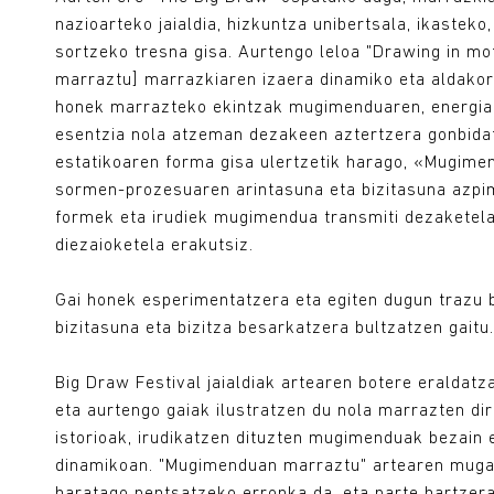
nazioarteko jaialdia, hizkuntza unibertsala, ikastek
sortzeko tresna gisa. Aurtengo leloa "Drawing in m
marraztu] marrazkiaren izaera dinamiko eta aldakor
honek marrazteko ekintzak mugimenduaren, energiar
esentzia nola atzeman dezakeen aztertzera gonbidat
estatikoaren forma gisa ulertzetik harago, «Mugim
sormen-prozesuaren arintasuna eta bizitasuna azpim
formek eta irudiek mugimendua transmiti dezaketela
diezaioketela erakutsiz.
Gai honek esperimentatzera eta egiten dugun trazu 
bizitasuna eta bizitza besarkatzera bultzatzen gaitu.
Big Draw Festival jaialdiak artearen botere eraldat
eta aurtengo gaiak ilustratzen du nola marrazten dir
istorioak, irudikatzen dituzten mugimenduak bezain 
dinamikoan. "Mugimenduan marraztu" artearen muga 