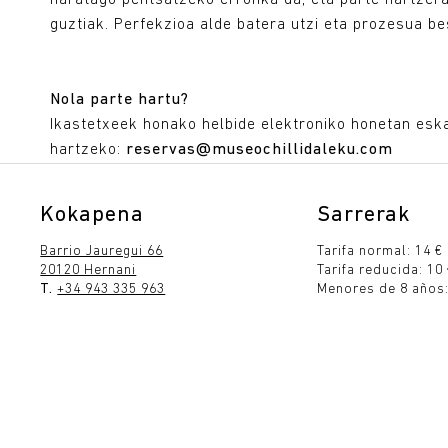
haratago pentsatzeko erronka da, eta parte hartzera
guztiak. Perfekzioa alde batera utzi eta prozesua b
Nola parte hartu?
Ikastetxeek honako helbide elektroniko honetan esk
hartzeko:
reservas@museochillidaleku.com
Kokapena
Sarrerak
Barrio Jauregui 66
Tarifa normal: 14 €
20120 Hernani
Tarifa reducida: 10
T.
+34 943 335 963
Menores de 8 años:
Informazio praktikoa
Tickets
ena 10:00 - 19:00
Ostegunea 10:00 - 19:00
Osti