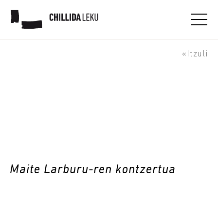
Maite Larburu-ren
kontzertua
«Itzuli
Maite Larburu-ren kontzertua