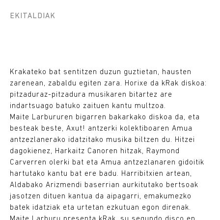
EKITALDIAK
Krakateko bat sentitzen duzun guztietan, hausten
zarenean, zabaldu egiten zara. Horixe da kRak diskoa:
pitzaduraz-pitzadura musikaren bitartez are
indartsuago batuko zaituen kantu multzoa.
Maite Larbururen bigarren bakarkako diskoa da, eta
besteak beste, Axut! antzerki kolektiboaren Amua
antzezlanerako idatzitako musika biltzen du. Hitzei
dagokienez, Harkaitz Canoren hitzak, Raymond
Carverren olerki bat eta Amua antzezlanaren gidoitik
hartutako kantu bat ere badu. Harribitxien artean,
Aldabako Arizmendi baserrian aurkitutako bertsoak
jasotzen dituen kantua da aipagarri, emakumezko
batek idatziak eta urtetan ezkutuan egon direnak.
Maite Larburu presenta kRak, su segundo disco en