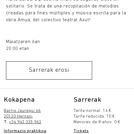
solitario. Se trata de una recopilación de melodías
creadas para fines múltiples y música escrita para la
obra Amua, del colectivo teatral Axut!.
Maiatzaren 6an
20:00 etan
Sarrerak erosi
Kokapena
Sarrerak
Barrio Jauregui 66
Tarifa normal: 14 €
20120 Hernani
Tarifa reducida: 10 €
T.
+34 943 335 963
Menores de 8 años: 0 €
Informazio praktikoa
Tickets