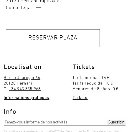
20120 Hernani, Gipuzkoa
Cómo llegar
RESERVAR PLAZA
Localisation
Tickets
Barrio Jauregui 66
Tarifa normal: 14 €
20120 Hernani
Tarifa reducida: 10 €
T.
+34 943 335 963
Menores de 8 años: 0 €
Informations pratiques
Tickets
Info
Este sitio está protegido por reCAPTCHA. Se aplican la
Política de privacidad
y