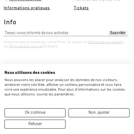
Informations pratiques
Tickets
Info
Este sitio está protegido por reCAPTCHA. Se aplican la
Política de privacidad
y
los
Términos del servicio
de Google.
Nous utilisons des cookies
credi 10:00 - 19:00
Jeudi 10:00 - 19:00
Vendredi
Nous pouvons les placer pour analyser les données de nos visiteurs,
améliorer notre site Web, afficher un contenu personnalisé et vous faire
vivre une expérience inoubliable. Pour plus d'informations sur les cookies
que nous utilisons, ouvrez les paramètres.
Politique de protection
Ok continue
Non, ajuster
Information légale
Politique de cookies
Refuser
© 2026 Sucesión Eduardo Chillida