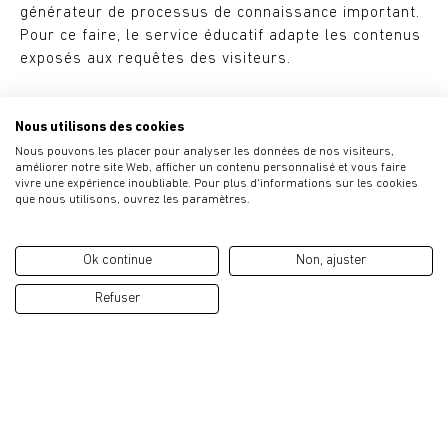
générateur de processus de connaissance important.
Pour ce faire, le service éducatif adapte les contenus
exposés aux requêtes des visiteurs.
Le service éducatif cherche également à établir des
Nous utilisons des cookies
partenariats avec des agents locaux et les centres
Nous pouvons les placer pour analyser les données de nos visiteurs,
d'enseignement. Le musée se montre à l'écoute des
améliorer notre site Web, afficher un contenu personnalisé et vous faire
besoins de la communauté éducative et est ouvert à
vivre une expérience inoubliable. Pour plus d'informations sur les cookies
la possibilité de générer des projets collaboratifs qui
que nous utilisons, ouvrez les paramètres.
permettent une plus grande diffusion de l'œuvre et de
la pensée d'Eduardo Chillida, et facilitent sa
Ok continue
Non, ajuster
compréhension.
Refuser
Plus d'informations :
education@museochillidaleku.com
Téléchargez le programme éducatif
ici
Localisation
Tickets