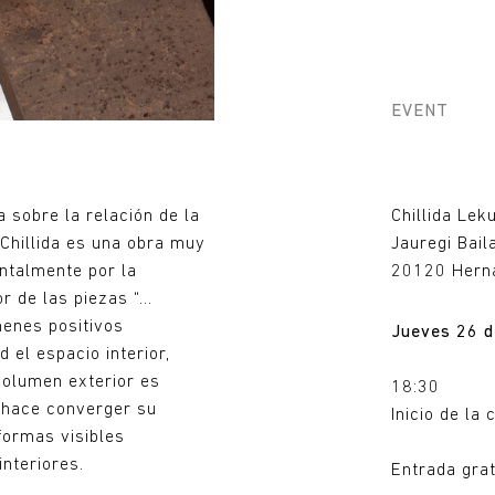
EVENT
 sobre la relación de la
Chillida Lek
 Chillida es una obra muy
Jauregi Bail
entalmente por la
20120 Herna
or de las piezas “…
menes positivos
Jueves 26 
 el espacio interior,
volumen exterior es
18:30
a hace converger su
Inicio de la
formas visibles
interiores.
Entrada grat