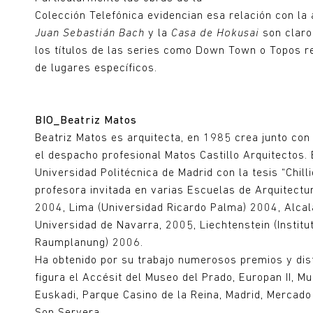
Colección Telefónica evidencian esa relación con la 
Juan Sebastián Bach
y la
Casa de Hokusai
son claro
los títulos de las series como Down Town o Topos r
de lugares específicos.
BIO_Beatriz Matos
Beatriz Matos es arquitecta, en 1985 crea junto con 
el despacho profesional Matos Castillo Arquitectos. 
Universidad Politécnica de Madrid con la tesis “Chilli
profesora invitada en varias Escuelas de Arquitectu
2004, Lima (Universidad Ricardo Palma) 2004, Alcal
Universidad de Navarra, 2005, Liechtenstein (Institu
Raumplanung) 2006.
Ha obtenido por su trabajo numerosos premios y dist
figura el Accésit del Museo del Prado, Europan II, M
Euskadi, Parque Casino de la Reina, Madrid, Mercad
Son Servera…