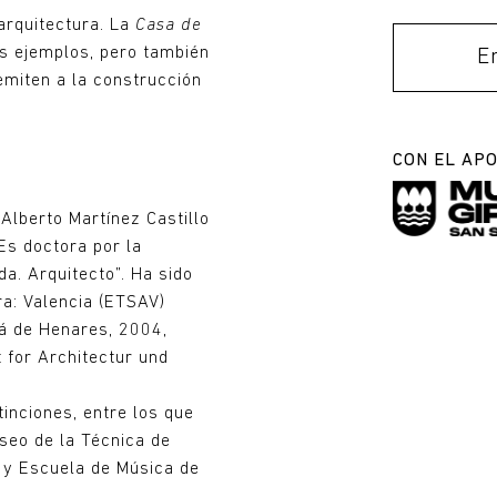
arquitectura. La
Casa de
s ejemplos, pero también
Entradas
E
emiten a la construcción
CON EL AP
Alberto Martínez Castillo
Es doctora por la
da. Arquitecto”. Ha sido
ra: Valencia (ETSAV)
á de Henares, 2004,
t for Architectur und
inciones, entre los que
useo de la Técnica de
o y Escuela de Música de