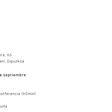
u
ara, 66
ni, Gipuzkoa
de septiembre
 conferencia (60min)
uita