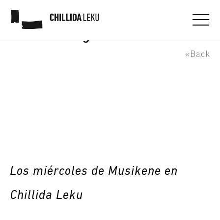
Concierto de Musikene con
Eider String Quartet
«Back
Los miércoles de Musikene en
Chillida Leku