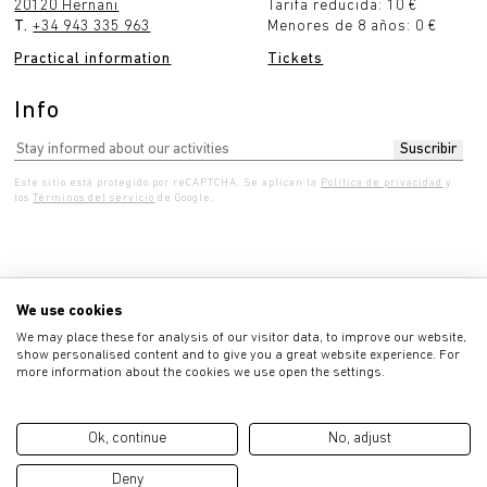
20120 Hernani
Tarifa reducida: 10 €
T.
+34 943 335 963
Menores de 8 años: 0 €
Practical information
Tickets
Info
Este sitio está protegido por reCAPTCHA. Se aplican la
Política de privacidad
y
los
Términos del servicio
de Google.
0:00 - 7:00 pm
Thursday 10:00 - 7:00 pm
Frida
We use cookies
We may place these for analysis of our visitor data, to improve our website,
show personalised content and to give you a great website experience. For
more information about the cookies we use open the settings.
Privacy policy
Ok, continue
No, adjust
Legal advice
Cookies information
Deny