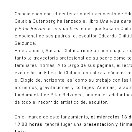
Coincidiendo con el centenario del nacimiento de Edua
Galaxia Gutenberg ha lanzado el libro
Una vida para 
y Pilar Belzunce, mis padres
, en el que Susana Chill
emocional de sus padres: el escultor Eduardo Chillid
Belzunce.
En esta obra, Susana Chillida rinde un homenaje a s
tanto la trayectoria profesional de su padre como 
familiares íntimas. A lo largo de sus páginas, el lec
evolución artística de Chillida, con obras icónicas c
el Elogio del horizonte, así como su trabajo con las
aforismos, gravitaciones y collages. Además, la aut
fundamental de Pilar Belzunce, una mujer adelantada
de todo el recorrido artístico del escultor.
En el marco de este lanzamiento,
el miércoles 18 d
19:00 horas
, tendrá lugar una
presentación y firma 
Leku
.