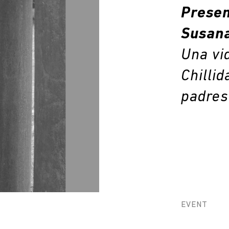
Presen
Susana
Una vi
Chillid
padres
EVENT