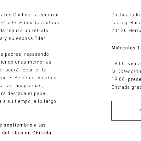
rdo Chillida, la editorial
Chillida Lek
el arte. Eduardo Chillida
Jauregi Bail
ida realiza un retrato
20120 Herna
a y su esposa Pilar
Miércoles 1
us padres, repasando
tejiendo unas memorias
18:00: visit
tor podrá recorrer la
la Colección
omo el Peine del viento o
19:00: prese
 lurras, anagramas,
Entrada grat
ora destaca el papel
 a su tiempo, a lo largo
Entradas
E
e septiembre a las
del libro en Chillida