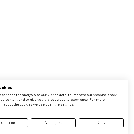
ookies
ce these for analysis of our visitor data, to improve our website, show
e aplican la
Política de privacidad
y los
Términos del servicio
de Google.
ed content and to give you a great website experience. For more
n about the cookies we use open the settings.
 continue
No, adjust
Deny