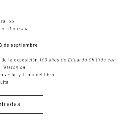
u
ara, 66
ni, Gipuzkoa
8 de septiembre
a de la exposición
100 años de Eduardo Chillida con
 Telefónica
ntación y firma del libro
uita
ntradas