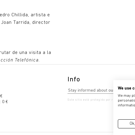
dro Chillida, artista e
y Joan Tarrida, director
utar de una visita a la
ección Telefónica
.
Info
We use c
 €
We may pla
Este sitio está protegido por reCAPTCHA. S
personalis
 0 €
informatio
Ok,