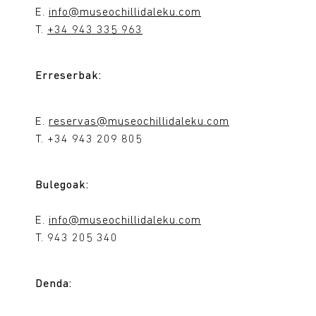
E.
info@museochillidaleku.com
T.
+34 943 335 963
Erreserbak:
E.
reservas@museochillidaleku.com
T. +34 943 209 805
Bulegoak:
E.
info@museochillidaleku.com
T. 943 205 340
Denda: