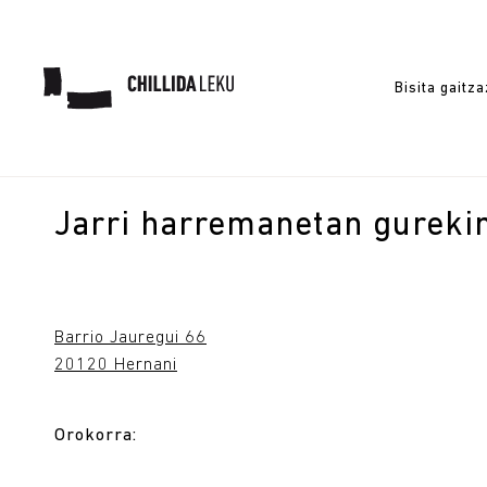
Bisita gaitz
Jarri harremanetan gureki
Barrio Jauregui 66
20120 Hernani
Orokorra: