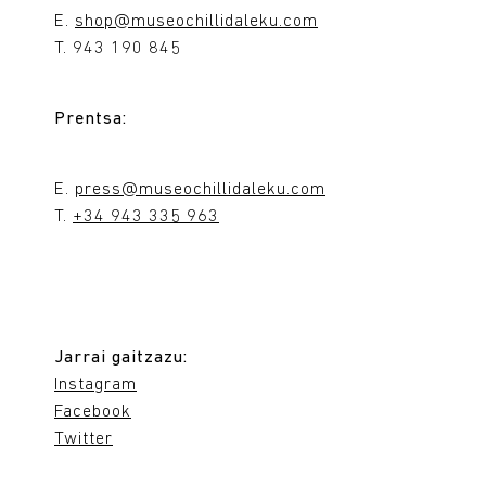
E.
shop@museochillidaleku.com
T. 943 190 845
Prentsa:
E.
press@museochillidaleku.com
T.
+34 943 335 963
Jarrai gaitzazu:
Instagram
Facebook
Twitter