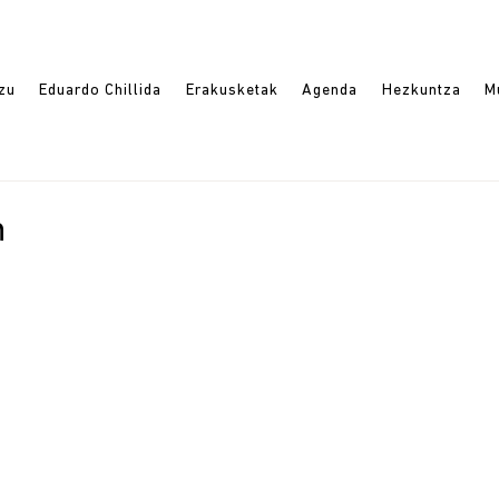
azu
Eduardo Chillida
Erakusketak
Agenda
Hezkuntza
M
n