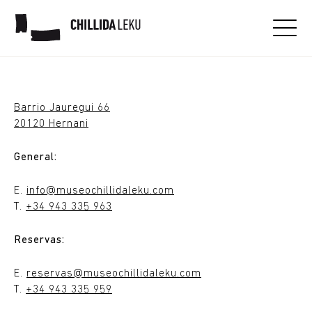
Contacta con nosotros
Barrio Jauregui 66
20120 Hernani
General:
E.
info@museochillidaleku.com
T.
+34 943 335 963
Reservas:
E.
reservas@museochillidaleku.com
T.
+34 943 335 959