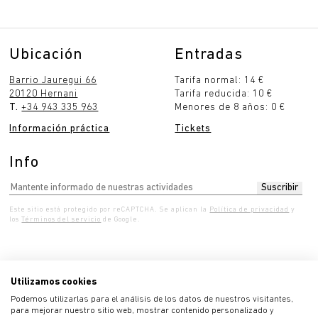
Ubicación
Entradas
Barrio Jauregui 66
Tarifa normal: 14 €
20120 Hernani
Tarifa reducida: 10 €
T.
+34 943 335 963
Menores de 8 años: 0 €
Información práctica
Tickets
Info
Este sitio está protegido por reCAPTCHA. Se aplican la
Política de privacidad
y
los
Términos del servicio
de Google.
Utilizamos cookies
Miércoles 10:00 - 19:00
Jueves 10:00 - 19:00
Vie
Podemos utilizarlas para el análisis de los datos de nuestros visitantes,
para mejorar nuestro sitio web, mostrar contenido personalizado y