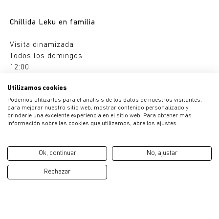
Chillida Leku en familia
Visita dinamizada
Todos los domingos
12:00
En euskera
Utilizamos cookies
7€
Podemos utilizarlas para el análisis de los datos de nuestros visitantes,
para mejorar nuestro sitio web, mostrar contenido personalizado y
Todos los domingos ofrecemos la posibilidad de
brindarle una excelente experiencia en el sitio web. Para obtener más
visitar el museo de un modo lúdico y divertido de la
información sobre las cookies que utilizamos, abre los ajustes.
mano de nuestro equipo de educadoras. Los niños y
niñas acompañados de una persona adulta podrán
Ok, continuar
No, ajustar
tocar las esculturas y meterse dentro de los
espacios ideados por Chillida y descubrir su ilimitado
Rechazar
universo de formas.
Grupos