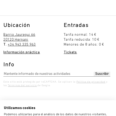
Ubicación
Entradas
Barrio Jauregui 66
Tarifa normal: 14 €
20120 Hernani
Tarifa reducida: 10 €
T.
+34 943 335 963
Menores de 8 años: 0 €
Información práctica
Tickets
Info
Este sitio está protegido por reCAPTCHA. Se aplican la
Política de privacidad
y
los
Términos del servicio
de Google.
Utilizamos cookies
 10:00 - 19:00
Jueves 10:00 - 19:00
Viernes 10:0
Podemos utilizarlas para el análisis de los datos de nuestros visitantes,