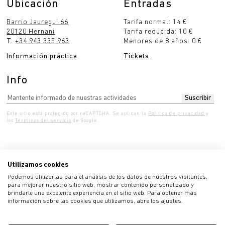
Ubicación
Entradas
Barrio Jauregui 66
Tarifa normal: 14 €
20120 Hernani
Tarifa reducida: 10 €
T.
+34 943 335 963
Menores de 8 años: 0 €
Información práctica
Tickets
Info
Este sitio está protegido por reCAPTCHA. Se aplican la
Política de privacidad
y
los
Términos del servicio
de Google.
Utilizamos cookies
ércoles 10:00 - 19:00
Jueves 10:00 - 19:00
Viern
Podemos utilizarlas para el análisis de los datos de nuestros visitantes,
para mejorar nuestro sitio web, mostrar contenido personalizado y
brindarle una excelente experiencia en el sitio web. Para obtener más
información sobre las cookies que utilizamos, abre los ajustes.
Política de privacidad