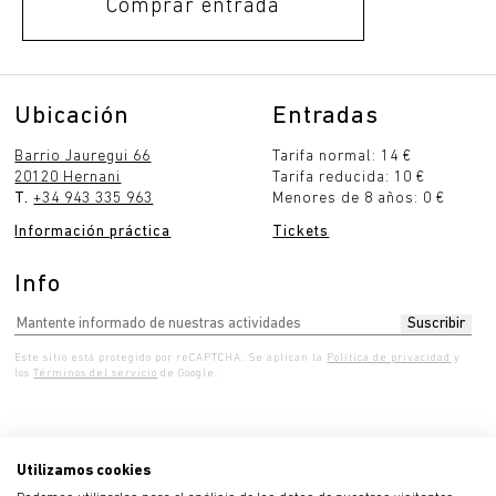
Comprar entrada
Ubicación
Entradas
Barrio Jauregui 66
Tarifa normal: 14 €
20120 Hernani
Tarifa reducida: 10 €
T.
+34 943 335 963
Menores de 8 años: 0 €
Información práctica
Tickets
Info
Este sitio está protegido por reCAPTCHA. Se aplican la
Política de privacidad
y
los
Términos del servicio
de Google.
Utilizamos cookies
iércoles 10:00 - 19:00
Jueves 10:00 - 19:00
Vier