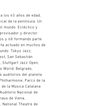
 a los 40 años de edad,
cal de la península. Un
el mundo. Ecléctico y
provisador y director.
tos y 68 formando parte
. Ha actuado en muchos de
mundo: Tokyo Jazz,
est, San Sebastián
, Stuttgart Jazz Open,
lo World, Belgrado,
 auditorios del planeta:
Philharmonie, Parco de la
 de la Música Catalana
Auditorio Nacional de
haus de Viena,
, National Theatre de