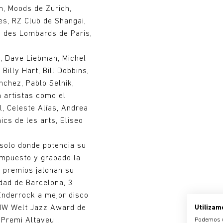
m, Moods de Zurich,
s, RZ Club de Shangai,
c des Lombards de Paris,
, Dave Liebman, Michel
Billy Hart, Bill Dobbins,
ánchez, Pablo Selnik,
 artistas como el
l, Celeste Alías, Andrea
ics de les arts, Eliseo
solo donde potencia su
ompuesto y grabado la
 premios jalonan su
dad de Barcelona, 3
Enderrock a mejor disco
 BMW Welt Jazz Award de
Utilizam
Premi Altaveu...
Podemos ut