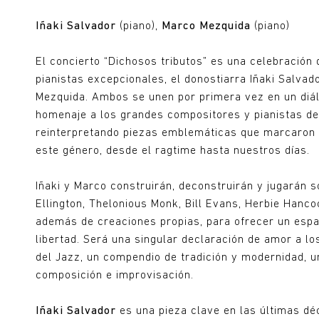
Iñaki Salvador
(piano),
Marco Mezquida
(piano)
El concierto “Dichosos tributos” es una celebración 
pianistas excepcionales, el donostiarra Iñaki Salva
Mezquida. Ambos se unen por primera vez en un diál
homenaje a los grandes compositores y pianistas de l
reinterpretando piezas emblemáticas que marcaron u
este género, desde el ragtime hasta nuestros días.
Iñaki y Marco construirán, deconstruirán y jugarán 
Ellington, Thelonious Monk, Bill Evans, Herbie Hancoc
además de creaciones propias, para ofrecer un esp
libertad. Será una singular declaración de amor a l
del Jazz, un compendio de tradición y modernidad, u
composición e improvisación.
Iñaki Salvador
es una pieza clave en las últimas dé