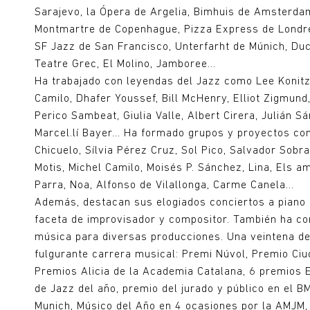
Sarajevo, la Ópera de Argelia, Bimhuis de Amsterda
Montmartre de Copenhague, Pizza Express de Londre
SF Jazz de San Francisco, Unterfarht de Múnich, Du
Teatre Grec, El Molino, Jamboree…
Ha trabajado con leyendas del Jazz como Lee Konitz
Camilo, Dhafer Youssef, Bill McHenry, Elliot Zigmund, 
Perico Sambeat, Giulia Valle, Albert Cirera, Julián S
Marcel.lí Bayer… Ha formado grupos y proyectos con
Chicuelo, Sílvia Pérez Cruz, Sol Pico, Salvador Sobra
Motis, Michel Camilo, Moisés P. Sánchez, Lina, Els am
Parra, Noa, Alfonso de Vilallonga, Carme Canela...
Además, destacan sus elogiados conciertos a piano 
faceta de improvisador y compositor. También ha c
música para diversas producciones. Una veintena de
fulgurante carrera musical: Premi Núvol, Premio Ciu
Premios Alicia de la Academia Catalana, 6 premios 
de Jazz del año, premio del jurado y público en el
Munich, Músico del Año en 4 ocasiones por la AMJM, 