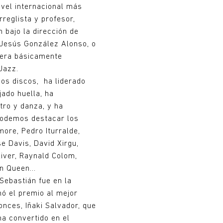
ivel internacional más
rreglista y profesor,
 bajo la dirección de
 Jesús González Alonso, o
nera básicamente
Jazz.
sos discos, ha liderado
ado huella, ha
tro y danza, y ha
podemos destacar los
more, Pedro Iturralde,
se Davis, David Xirgu,
iver, Raynald Colom,
vin Queen…
Sebastián fue en la
nó el premio al mejor
nces, Iñaki Salvador, que
ha convertido en el