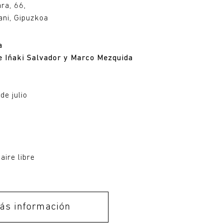
ara, 66,
ni, Gipuzkoa
a
e Iñaki Salvador y Marco Mezquida
de julio
u
aire libre
ás información