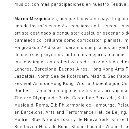
músico con más participaciones en nuestro Festival.
Marco Mezquida
es, aunque todavía no haya llegado
uno de los músicos más recocidos en la escena musi
artista destinado a conquistar cualquier escenario d
camaleónico, brillante como compositor, pianista, im
Ha grabado 29 discos liderando sus propios proyec
de diversos proyectos junto a los mejores músicos
los más importantes festivales de Jazz de todo el 
Londres, Barcelona, Buenos Aires, Hong Kong Arts F
Jazzaldia, North Sea de Roterdam, Madrid, Sao Paolo
Festival Arts de Hong Kong, Vitoria, Copenhague, Os
Gantes… También en algunos de los más prestigiosos
Theatre Olympia de París, Castell de Peralada, Köln 
Musica di Roma, Elb Philarmonie de Hamburgo, Palau
en Barcelona, Arts and Performance Hall de Beijing, 
Madrid, Blue Note de Tokio y de Nueva York, Konzert
Beethoven-Haus de Bönn, Shubertiada de Vilabertran