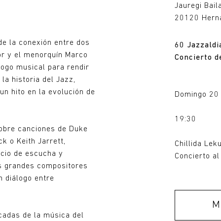
Jauregi Bail
20120 Herna
de la conexión entre dos
60 Jazzaldi
dor y el menorquín Marco
Concierto d
ogo musical para rendir
a historia del Jazz,
n hito en la evolución de
Domingo 20 
19:30
sobre canciones de Duke
k o Keith Jarrett,
Chillida Lek
acio de escucha y
Concierto al 
os grandes compositores
n diálogo entre
Más información
M
cadas de la música del