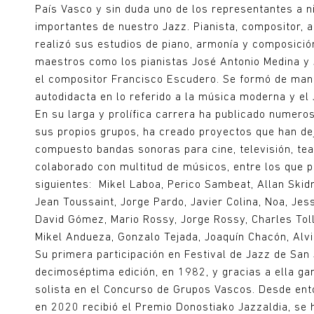
País Vasco y sin duda uno de los representantes a n
importantes de nuestro Jazz. Pianista, compositor, a
realizó sus estudios de piano, armonía y composición
maestros como los pianistas José Antonio Medina y
el compositor Francisco Escudero. Se formó de ma
autodidacta en lo referido a la música moderna y el 
En su larga y prolífica carrera ha publicado numero
sus propios grupos, ha creado proyectos que han dej
compuesto bandas sonoras para cine, televisión, tea
colaborado con multitud de músicos, entre los que 
siguientes: Mikel Laboa, Perico Sambeat, Allan Skid
Jean Toussaint, Jorge Pardo, Javier Colina, Noa, Jes
David Gómez, Mario Rossy, Jorge Rossy, Charles Toll
Mikel Andueza, Gonzalo Tejada, Joaquín Chacón, Al
Su primera participación en Festival de Jazz de San 
decimoséptima edición, en 1982, y gracias a ella ga
solista en el Concurso de Grupos Vascos. Desde ento
en 2020 recibió el Premio Donostiako Jazzaldia, se 