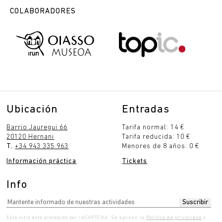
COLABORADORES
Ubicación
Entradas
Barrio Jauregui 66
Tarifa normal: 14 €
20120 Hernani
Tarifa reducida: 10 €
T.
+34 943 335 963
Menores de 8 años: 0 €
Información práctica
Tickets
Info
Este sitio está protegido por reCAPTCHA. Se aplican la
Política de privacidad
y