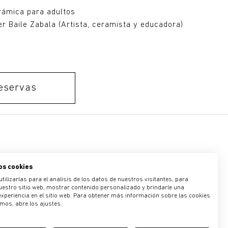
rámica para adultos
er Baile Zabala (Artista, ceramista y educadora)
eservas
os cookies
e aplican la
Política de privacidad
y los
Términos del servicio
de Google.
ilizarlas para el análisis de los datos de nuestros visitantes, para
estro sitio web, mostrar contenido personalizado y brindarle una
experiencia en el sitio web. Para obtener más información sobre las cookies
amos, abre los ajustes.