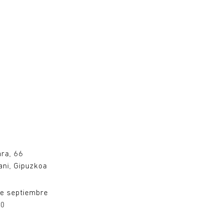
u
ara, 66
ni, Gipuzkoa
e septiembre
00