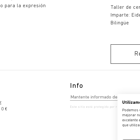
lo para la expresión
Taller de ce
Imparte: Eid
Bilingüe
Reservas
R
Info
Utilizam
€
Este sitio está protegido por reCAPTCHA. S
 0 €
Podemos ut
mejorar nu
excelente 
que utiliz