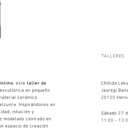
TALLERES
 íntimo
, este
taller de
Chillida Lek
 escultórica en pequeño
Jauregi Bail
 material cerámico
20120 Herna
Belzunce. Inspirándonos en
idad, intuición y
Sábado 27 d
e modelado centrado en
11:00 - 13:
 un espacio de creación