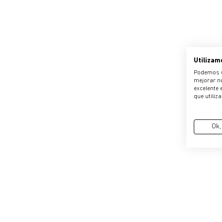
Utilizam
Podemos ut
mejorar nu
excelente 
que utiliz
Ok,